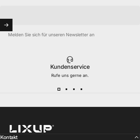
Melden Sie sich für unseren Newsletter an
Kundenservice
Rufe uns gerne an.
LixUp
Kontakt