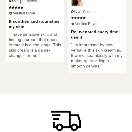
Ken K
Customer
Olivia
Customer
Verified Buyer
It soothes and nourishes
Verified Buyer
my skin
Rejuvenated every time I
“I have sensitive skin, and
use it
finding a cream that doesn't
irritate it is a challenge. This
“I'm impressed by how
skin cream is a game-
versatile this skin cream is.
changer for me.”
It works seamlessly with my
makeup, providing a
smooth canvas.”