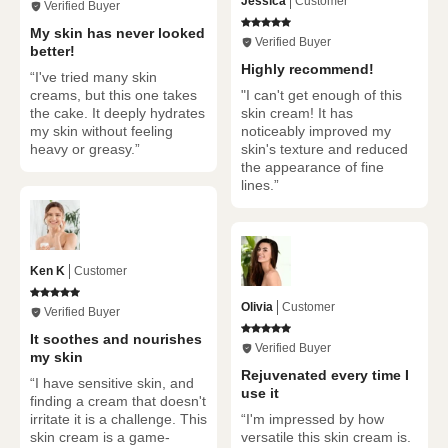
Jessica
Customer
Verified Buyer
My skin has never looked
Verified Buyer
better!
Highly recommend!
“I've tried many skin
creams, but this one takes
"I can't get enough of this
the cake. It deeply hydrates
skin cream! It has
my skin without feeling
noticeably improved my
heavy or greasy.”
skin's texture and reduced
the appearance of fine
lines.”
Ken K
Customer
Olivia
Customer
Verified Buyer
It soothes and nourishes
Verified Buyer
my skin
Rejuvenated every time I
“I have sensitive skin, and
use it
finding a cream that doesn't
irritate it is a challenge. This
“I'm impressed by how
skin cream is a game-
versatile this skin cream is.