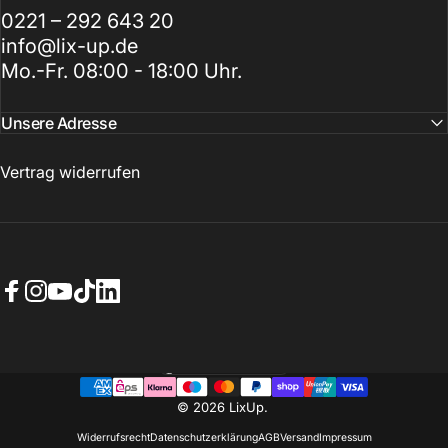
0221 – 292 643 20
info@lix-up.de
Mo.-Fr. 08:00 - 18:00 Uhr.
Unsere Adresse
Vertrag widerrufen
Facebook
Instagram
YouTube
TikTok
LinkedIn
Deutschland (EUR €)
Land/Region
© 2026 LixUp.
Widerrufsrecht
Datenschutzerklärung
AGB
Versand
Impressum