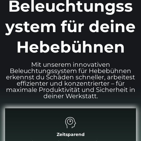
Beleuchtungss
Erkenne Schäden am Fahrzeug schneller,
arbeite effizienter und konzentrierter.
In LixUp sind Hochleistungs-LEDs mit
ystem für deine
insgesamt 18 600 Lumen verbaut.
Lieferumfang:
Hebebühnen
4x LED LixUp® Lampen
1x Trafo
1x Zuleitung
Mit unserem innovativen
1x Verbindungskabel mit Verteiler
Beleuchtungssystem für Hebebühnen
erkennst du Schäden schneller, arbeitest
effizienter und konzentrierter – für
maximale Produktivität und Sicherheit in
deiner Werkstatt.
Zeitsparend