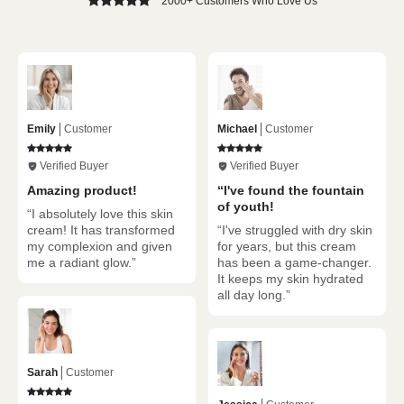
2000+ Customers Who Love Us
Emily
Customer
Michael
Customer
Verified Buyer
Verified Buyer
Amazing product!
“I've found the fountain
of youth!
“I absolutely love this skin
cream! It has transformed
“I've struggled with dry skin
my complexion and given
for years, but this cream
me a radiant glow.”
has been a game-changer.
It keeps my skin hydrated
all day long.”
Sarah
Customer