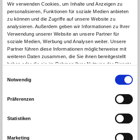
Wir verwenden Cookies, um Inhalte und Anzeigen zu
Lassen Sie Kunden für uns sprechen
personalisieren, Funktionen für soziale Medien anbieten
zu können und die Zugriffe auf unsere Website zu
aus 296 Bewertungen
analysieren. Außerdem geben wir Informationen zu Ihrer
Verwendung unserer Website an unsere Partner für
soziale Medien, Werbung und Analysen weiter. Unsere
Sehr gutes Preis-Leistungs-Verhältnis
Partner führen diese Informationen möglicherweise mit
Für 165 Euro bekommt man hier wirklich was
weiteren Daten zusammen, die Sie ihnen bereitgestellt
geboten. Die Qualität rechtfertigt den Preis
haben oder die sie im Rahmen Ihrer Nutzung der Dienste
absolut. Würde ich sofort wieder kaufen.
gesammelt haben.
Einwilligungsauswahl
Heiko Sauer
Notwendig
Präferenzen
Statistiken
Marketing