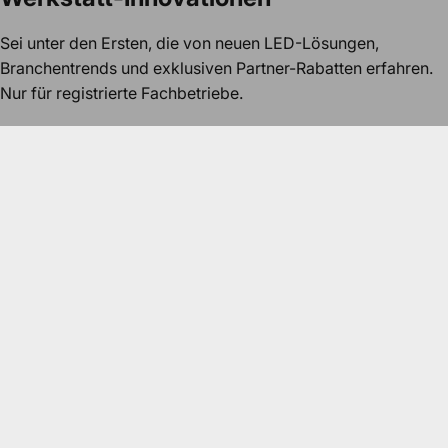
Sei unter den Ersten, die von neuen LED-Lösungen,
Branchentrends und exklusiven Partner-Rabatten erfahren.
Nur für registrierte Fachbetriebe.
Melden Sie sich für unseren Newsletter an
Kundenservice
Rufe uns gerne an.