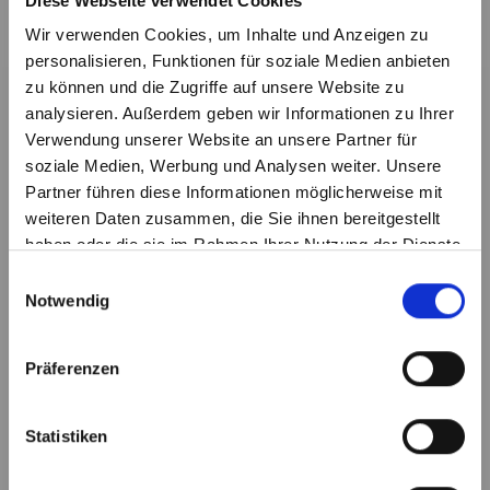
Diese Webseite verwendet Cookies
Vorname *
Wir verwenden Cookies, um Inhalte und Anzeigen zu
personalisieren, Funktionen für soziale Medien anbieten
zu können und die Zugriffe auf unsere Website zu
analysieren. Außerdem geben wir Informationen zu Ihrer
Nachname *
Verwendung unserer Website an unsere Partner für
soziale Medien, Werbung und Analysen weiter. Unsere
Partner führen diese Informationen möglicherweise mit
weiteren Daten zusammen, die Sie ihnen bereitgestellt
Land *
haben oder die sie im Rahmen Ihrer Nutzung der Dienste
gesammelt haben.
Einwilligungsauswahl
Notwendig
Wird verarbeitet, bitte
Postleitzahl
warten...
Präferenzen
Statistiken
Stadt