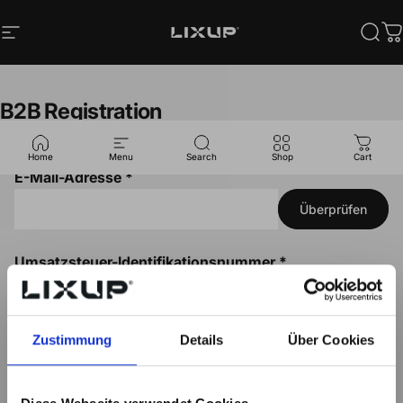
Direkt zum Inhalt
Seitennavigation
LixUp
Such
W
B2B
Registration
Home
Menu
Search
Shop
Cart
E-Mail-Adresse *
Überprüfen
Umsatzsteuer-Identifikationsnummer *
Überprüfen
Zustimmung
Details
Über Cookies
Firmenname *